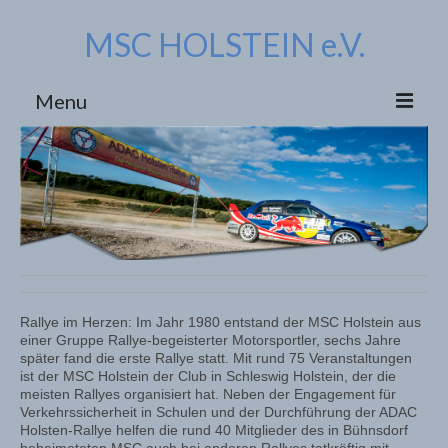
MSC HOLSTEIN e.V.
Menu
HOME
DER CLUB
ÜBER UNS
VORSTAND
HISTORIE bis 2005
Rallye im Herzen: Im Jahr 1980 entstand der MSC Holstein aus
einer Gruppe Rallye-begeisterter Motorsportler, sechs Jahre
später fand die erste Rallye statt. Mit rund 75 Veranstaltungen
SPARTEN
ist der MSC Holstein der Club in Schleswig Holstein, der die
meisten Rallyes organisiert hat. Neben der Engagement für
RALLYE
Verkehrssicherheit in Schulen und der Durchführung der ADAC
Holsten-Rallye helfen die rund 40 Mitglieder des in Bühnsdorf
VERKEHRSSICHERHEIT